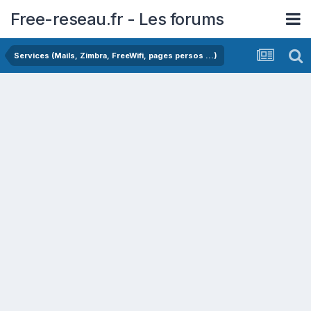
Free-reseau.fr - Les forums
Services (Mails, Zimbra, FreeWifi, pages persos ...)