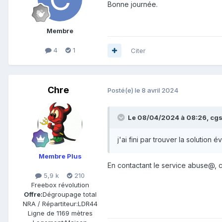
Bonne journée.
Membre
4
1
Citer
Chre
Posté(e)
le 8 avril 2024
Le 08/04/2024 à 08:26,
cg
j'ai fini par trouver la solution
Membre Plus
En contactant le service abuse@, c
5,9 k
210
Freebox révolution
Offre:
Dégroupage total
NRA / Répartiteur:
LDR44
Ligne de
1169 mètres