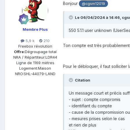
Bonjour
@cgsm12019
Le 06/04/2024 à 14:46,
cgs
Membre Plus
550 5.1.1 user unknown (UserSe
5,9 k
210
Ton compte est très probablement bl
Freebox révolution
Offre:
Dégroupage total
NRA / Répartiteur:
LDR44
Ligne de
1169 mètres
Pour le débloquer, il faut sollicit
Logement:
Maison
NRO:
SHL-44079-LAND
Citation
Un message court et précis suffit
- sujet : compte compromis
- identifiant du compte
- cause de la compromission ou
- mesures prises selon le cas
et rien de plus