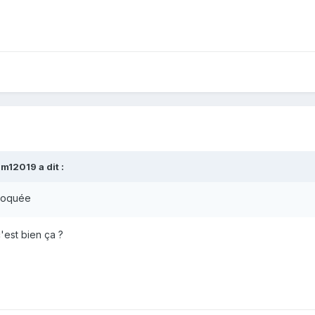
sm12019
a dit :
 évoquée
'est bien ça ?