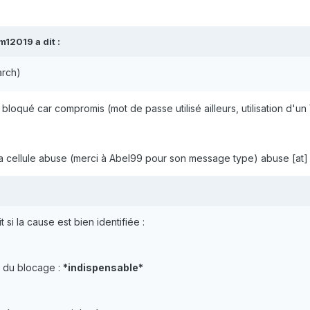
m12019
a dit :
arch)
oqué car compromis (mot de passe utilisé ailleurs, utilisation d'un
er la cellule abuse (merci à Abel99 pour son message type) abuse [at]
 si la cause est bien identifiée :
 du blocage :
*
indispensable
*