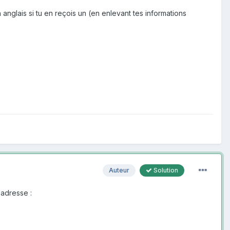
anglais si tu en reçois un (en enlevant tes informations
Auteur
Solution
n adresse
: