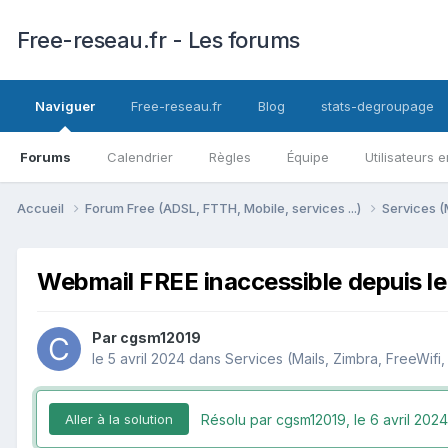
Free-reseau.fr - Les forums
Naviguer
Free-reseau.fr
Blog
stats-degroupage
Forums
Calendrier
Règles
Équipe
Utilisateurs e
Accueil
Forum Free (ADSL, FTTH, Mobile, services ...)
Services (
Webmail FREE inaccessible depuis l
Par
cgsm12019
le 5 avril 2024
dans
Services (Mails, Zimbra, FreeWifi,
Résolu par cgsm12019,
le 6 avril 2024
Aller à la solution