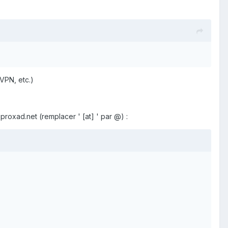
 VPN, etc.)
 proxad.net (remplacer ' [at] ' par
@)
: