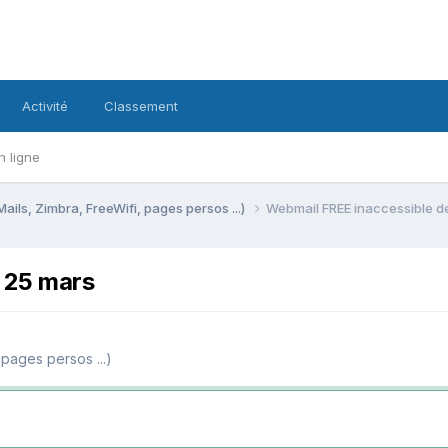
Activité
Classement
n ligne
Mails, Zimbra, FreeWifi, pages persos ...)
Webmail FREE inaccessible de
e 25 mars
 pages persos ...)