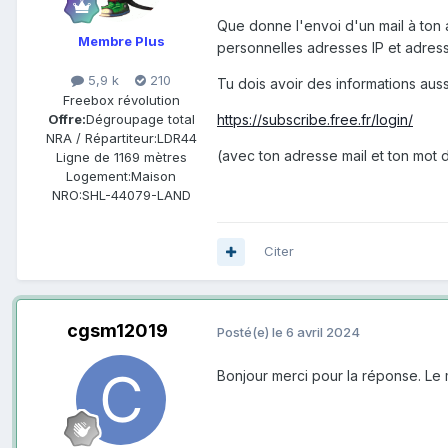
Que donne l'envoi d'un mail à ton a
Membre Plus
personnelles adresses IP et adress
5,9 k
210
Tu dois avoir des informations auss
Freebox révolution
Offre:
Dégroupage total
https://subscribe.free.fr/login/
NRA / Répartiteur:
LDR44
(avec ton adresse mail et ton mot d
Ligne de
1169 mètres
Logement:
Maison
NRO:
SHL-44079-LAND
Citer
cgsm12019
Posté(e)
le 6 avril 2024
Bonjour merci pour la réponse. Le 