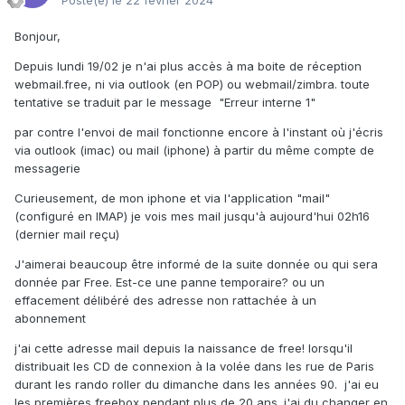
Posté(e)
le 22 février 2024
Bonjour,
Depuis lundi 19/02 je n'ai plus accès à ma boite de réception
webmail.free, ni via outlook (en POP) ou webmail/zimbra. toute
tentative se traduit par le message "Erreur interne 1"
par contre l'envoi de mail fonctionne encore à l'instant où j'écris
via outlook (imac) ou mail (iphone) à partir du même compte de
messagerie
Curieusement, de mon iphone et via l'application "mail"
(configuré en IMAP) je vois mes mail jusqu'à aujourd'hui 02h16
(dernier mail reçu)
J'aimerai beaucoup être informé de la suite donnée ou qui sera
donnée par Free. Est-ce une panne temporaire? ou un
effacement délibéré des adresse non rattachée à un
abonnement
j'ai cette adresse mail depuis la naissance de free! lorsqu'il
distribuait les CD de connexion à la volée dans les rue de Paris
durant les rando roller du dimanche dans les années 90. j'ai eu
les premières freebox pendant plus de 20 ans. j'ai du changer en