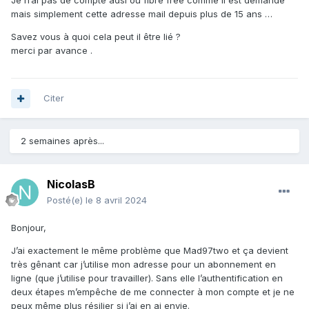
Je n’ai pas de compte adsl ou fibre free comme il est demandé
mais simplement cette adresse mail depuis plus de 15 ans …
Savez vous à quoi cela peut il être lié ?
merci par avance .
Citer
2 semaines après...
NicolasB
Posté(e)
le 8 avril 2024
Bonjour,
J’ai exactement le même problème que Mad97two et ça devient
très gênant car j’utilise mon adresse pour un abonnement en
ligne (que j’utilise pour travailler). Sans elle l’authentification en
deux étapes m’empêche de me connecter à mon compte et je ne
peux même plus résilier si j’ai en ai envie.