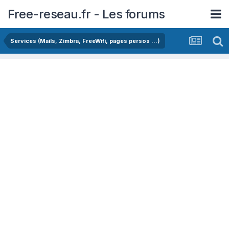
Free-reseau.fr - Les forums
Services (Mails, Zimbra, FreeWifi, pages persos ...)