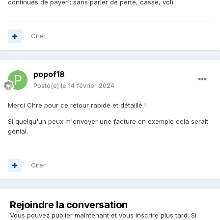
tacite du contrat pour des périodes successives d'un mois.
continues de payer ; sans parler de perte, casse, vol).
Le coût du crédit est pris en charge par Free Mobile. Vous
disposez d’un droit de rétractation de 14 jours calendaires
révolus à compter de l'acceptation de l'offre de contrat de
Citer
location avec option d’achat.
popof18
Posté(e)
le 14 février 2024
Merci Chre pour ce retour rapide et détaillé !
Si quelqu'un peux m'envoyer une facture en exemple cela serait
génial.
Citer
Rejoindre la conversation
Vous pouvez publier maintenant et vous inscrire plus tard. Si