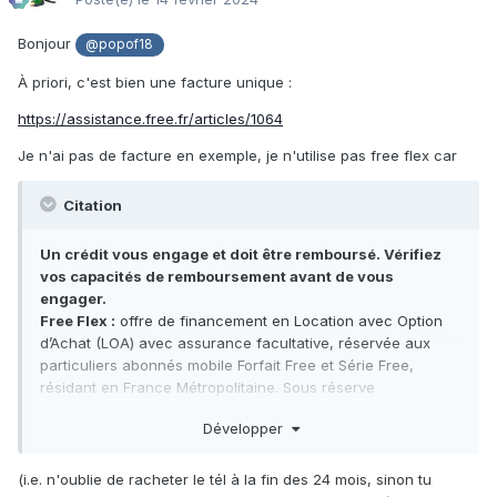
Bonjour
@popof18
À priori, c'est bien une facture unique
:
https://assistance.free.fr/articles/1064
Je n'ai pas de facture en exemple, je n'utilise pas free flex car
Citation
Un crédit vous engage et doit être remboursé. Vérifiez
vos capacités de remboursement avant de vous
engager.
Free Flex :
offre de financement en Location avec Option
d’Achat (LOA) avec assurance facultative, réservée aux
particuliers abonnés mobile Forfait Free et Série Free,
résidant en France Métropolitaine. Sous réserve
d'acceptation définitive du dossier par Free Mobile. Durée
Développer
minimum de 24 mois. A l'issue des 24 mois, vous avez le
choix entre restituer votre mobile ou l'acquérir en versant le
montant de l'option d'achat. A défaut de choix, prorogation
(i.e. n'oublie de racheter le tél à la fin des 24 mois, sinon tu