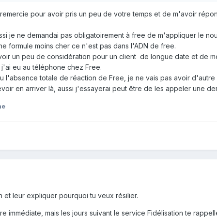
emercie pour avoir pris un peu de votre temps et de m'avoir répon
vers les mobiles, pas les chaînes TV By Canal Panorama
ssi je ne demandai pas obligatoirement à free de m'appliquer le nouv
ne formule moins cher ce n'est pas dans l'ADN de free.
ns sur l'offre Révolution light il faut payer en plus :
voir un peu de considération pour un client de longue date et de m
ers les mobiles en France Métropolitaine et DOM
j'ai eu au téléphone chez Free.
 (et on a ici mois de chaînes qu'avec Tv By Canal Panorama)
vu l'absence totale de réaction de Free, je ne vais pas avoir d'aut
ir en arriver là, aussi j'essayerai peut être de les appeler une der
€ pour le forfait Révolution Light avec ces 2 options
ne
n et leur expliquer pourquoi tu veux résilier.
ffre immédiate, mais les jours suivant le service Fidélisation te ra