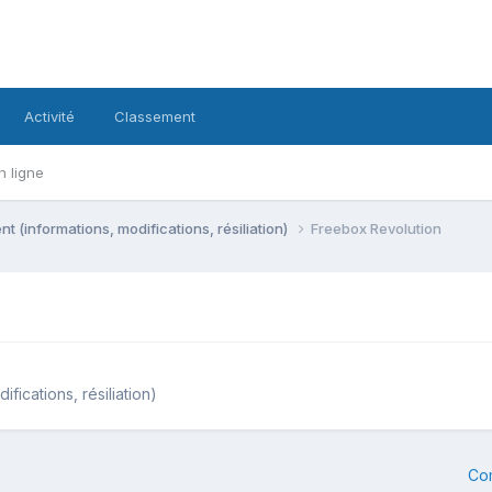
Activité
Classement
n ligne
 (informations, modifications, résiliation)
Freebox Revolution
fications, résiliation)
Co