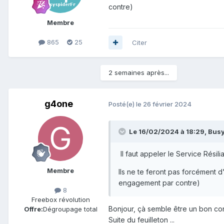
contre)
Membre
865
25
Citer
2 semaines après...
g4one
Posté(e)
le 26 février 2024
Le 16/02/2024 à 18:29,
Busy
Il faut appeler le Service Résili
Membre
Ils ne te feront pas forcément d
engagement par contre)
8
Freebox révolution
Bonjour, çà semble être un bon cons
Offre:
Dégroupage total
Suite du feuilleton ...