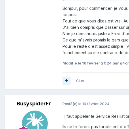
EDIT
:
Bonjour, pour commencer je vous r
Pour comparer
ce post
Révolution light : pas d'appel 
Tout ce que vous dites est vrai. Au
J'ai bien compris que passer sur u
Si on souhaite rajouter ces optio
Non je demandais juste à Free d'a
+ 2,99€/mois pour les appels v
Ce que m'avais promis le gars que 
+ 4,99 € pour Famille By Canal
Pour le reste c'est assez simple , 
franchement çà me contrarie de devo
Ce qui ferait un total de 37,97 
Modifié
le 16 février 2024
par g4o
Citer
BusyspiderFr
Posté(e)
le 16 février 2024
Il faut appeler le Service Résiliatio
Ils ne te feront pas forcément d'o