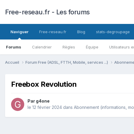
Free-reseau.fr - Les forums
Naviguer
Free-reseau.fr
Blog
stats-degroupage
Forums
Calendrier
Règles
Équipe
Utilisateurs e
Accueil
Forum Free (ADSL, FTTH, Mobile, services ...)
Abonnement
Freebox Revolution
Par
g4one
le 12 février 2024
dans
Abonnement (informations, modi