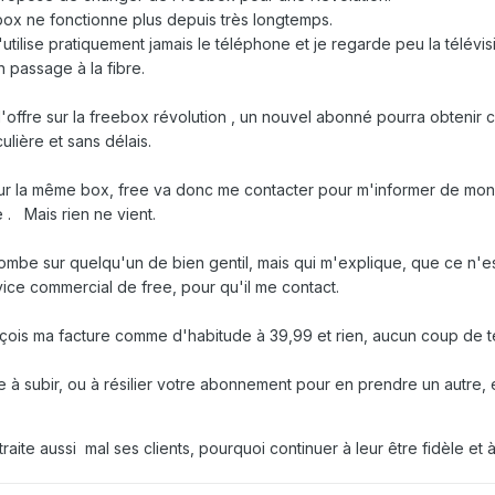
 box ne fonctionne plus depuis très longtemps.
n'utilise pratiquement jamais le téléphone et je regarde peu la télévis
n passage à la fibre.
 l'offre sur la freebox révolution , un nouvel abonné pourra obtenir
ulière et sans délais.
ur la même box, free va donc me contacter pour m'informer de mon
 . Mais rien ne vient.
tombe sur quelqu'un de bien gentil, mais qui m'explique, que ce n'est 
ce commercial de free, pour qu'il me contact.
 reçois ma facture comme d'habitude à 39,99 et rien, aucun coup de t
 juste à subir, ou à résilier votre abonnement pour en prendre un aut
ee traite aussi mal ses clients, pourquoi continuer à leur être fidèle e