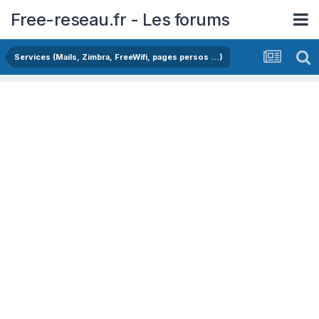
Free-reseau.fr - Les forums
Services (Mails, Zimbra, FreeWifi, pages persos ...)