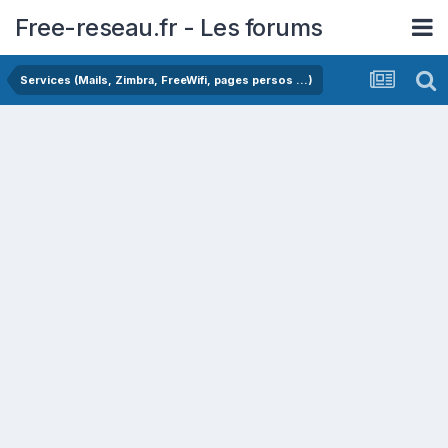
Free-reseau.fr - Les forums
Services (Mails, Zimbra, FreeWifi, pages persos ...)