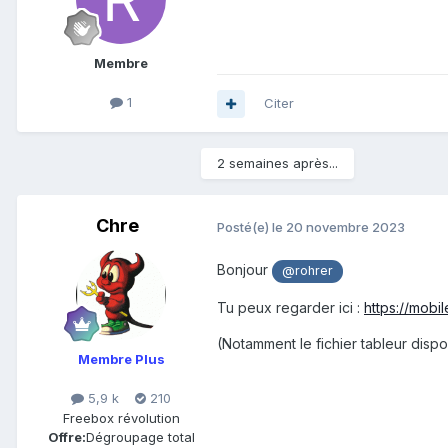
Membre
1
Citer
2 semaines après...
Chre
Posté(e)
le 20 novembre 2023
Bonjour
@rohrer
Tu peux regarder ici
:
https://mobi
(Notamment le fichier tableur dispo
Membre Plus
5,9 k
210
Freebox révolution
Offre:
Dégroupage total