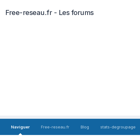
Free-reseau.fr - Les forums
Naviguer
Free-reseau.fr
Blog
stats-degroupage