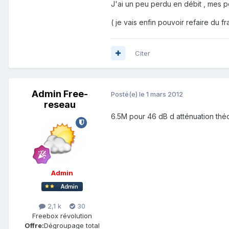
J'ai un peu perdu en débit , mes pou
( je vais enfin pouvoir refaire du
Citer
Admin Free-
Posté(e)
le 1 mars 2012
reseau
6.5M pour 46 dB d atténuation thé
Admin
2,1 k
30
Freebox révolution
Offre:
Dégroupage total