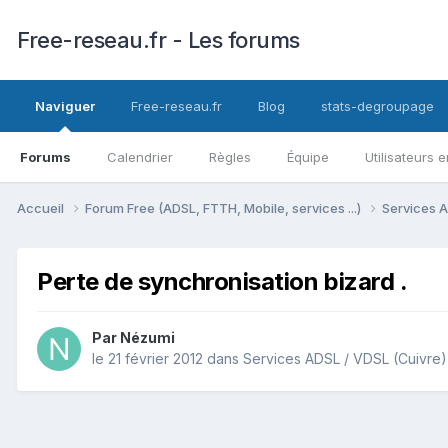
Free-reseau.fr - Les forums
Naviguer
Free-reseau.fr
Blog
stats-degroupage
Forums
Calendrier
Règles
Équipe
Utilisateurs e
Accueil
Forum Free (ADSL, FTTH, Mobile, services ...)
Services A
Perte de synchronisation bizard .
Par
Nézumi
le 21 février 2012
dans
Services ADSL / VDSL (Cuivre)