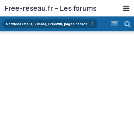
Free-reseau.fr - Les forums
Services (Mails, Zimbra, FreeWifi, pages persos ...)