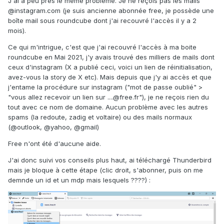
J'ai à peu près le même problème. Je ne reçois pas les mails
@instagram.com (je suis ancienne abonnée free, je possède une
boîte mail sous roundcube dont j'ai recouvré l'accès il y a 2
mois).
Ce qui m'intrigue, c'est que j'ai recouvré l'accès à ma boite
roundcube en Mai 2021, j'y avais trouvé des milliers de mails dont
ceux d'instagram (X a publié ceci, voici un lien de réinitialisation,
avez-vous la story de X etc). Mais depuis que j'y ai accès et que
j'entame la procédure sur instagram ("mot de passe oublié" >
"vous allez recevoir un lien sur ....@free.fr"), je ne reçois rien du
tout avec ce nom de domaine. Aucun problème avec les autres
spams (la redoute, zadig et voltaire) ou des mails normaux
(@outlook,
@yahoo,
@gmail)
Free n'ont été d'aucune aide.
J'ai donc suivi vos conseils plus haut, ai téléchargé Thunderbird
mais je bloque à cette étape (clic droit, s'abonner, puis on me
demnde un id et un mdp mais lesquels ????)
: