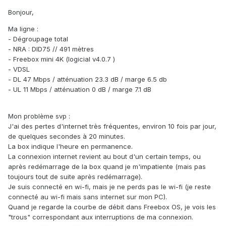
Bonjour,
Ma ligne :
- Dégroupage total
- NRA : DID75 // 491 mètres
- Freebox mini 4K (logicial v4.0.7 )
- VDSL
- DL 47 Mbps / atténuation 23.3 dB / marge 6.5 db
- UL 11 Mbps / atténuation 0 dB / marge 7.1 dB
Mon problème svp :
J'ai des pertes d'internet très fréquentes, environ 10 fois par jour,
de quelques secondes à 20 minutes.
La box indique l'heure en permanence.
La connexion internet revient au bout d'un certain temps, ou
après redémarrage de la box quand je m'impatiente (mais pas
toujours tout de suite après redémarrage).
Je suis connecté en wi-fi, mais je ne perds pas le wi-fi (je reste
connecté au wi-fi mais sans internet sur mon PC).
Quand je regarde la courbe de débit dans Freebox OS, je vois les
"trous" correspondant aux interruptions de ma connexion.