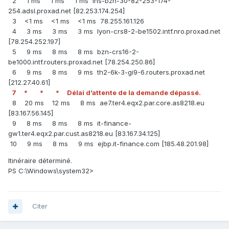
2 1 ms 1 ms 1 ms lns-bzn-30-82-253-174-
254.adsl.proxad.net [82.253.174.254]
3 <1 ms <1 ms <1 ms 78.255.161.126
4 3 ms 3 ms 3 ms lyon-crs8-2-be1502.intf.nro.proxad.net
[78.254.252.197]
5 9 ms 8 ms 8 ms bzn-crs16-2-
be1000.intf.routers.proxad.net [78.254.250.86]
6 9 ms 8 ms 9 ms th2-6k-3-gi9-6.routers.proxad.net
[212.27.40.61]
7 * * * Délai d’attente de la demande dépassé.
8 20 ms 12 ms 8 ms ae7.ter4.eqx2.par.core.as8218.eu
[83.167.56.145]
9 8 ms 8 ms 8 ms it-finance-
gw1.ter4.eqx2.par.cust.as8218.eu [83.167.34.125]
10 9 ms 8 ms 9 ms ejbp.it-finance.com [185.48.201.98]
Itinéraire déterminé.
PS C:\Windows\system32>
Citer