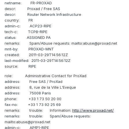
netname: FR-PROXAD
descr: Proxad / Free SAS
descr: Router Network Infrastructure
country: FR
admin-c: ACP23-RIPE
tech-c: TCP8-RIPE
status: ASSIGNED PA
remarks: Spam/Abuse requests: mailto:abuse@proxad.net
mnt-by: PROXAD-MNT
created: 2011-03-29T14:56:12Z
last-modified: 2011-03-29T14:56:12Z
source: RIPE
role: Administrative Contact for ProXad
address: Free SAS / ProXad
address: 8, rue de la Ville L'Eveque
address: 75008 Paris
phone: +33 1 73 50 20 00
fax-no: +33 1 73 92 25 69
remarks: trouble: Information:
http://www.proxad.net/
remarks: trouble: Spam/Abuse requests:
mailto:abuse@proxad.net
admin-c: APfP1-RIPE