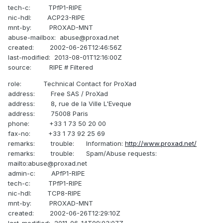
tech-c: TPfP1-RIPE
nic-hdl: ACP23-RIPE
mnt-by: PROXAD-MNT
abuse-mailbox: abuse@proxad.net
created: 2002-06-26T12:46:56Z
last-modified: 2013-08-01T12:16:00Z
source: RIPE # Filtered
role: Technical Contact for ProXad
address: Free SAS / ProXad
address: 8, rue de la Ville L'Eveque
address: 75008 Paris
phone: +33 1 73 50 20 00
fax-no: +33 1 73 92 25 69
remarks: trouble: Information:
http://www.proxad.net/
remarks: trouble: Spam/Abuse requests:
mailto:abuse@proxad.net
admin-c: APfP1-RIPE
tech-c: TPfP1-RIPE
nic-hdl: TCP8-RIPE
mnt-by: PROXAD-MNT
created: 2002-06-26T12:29:10Z