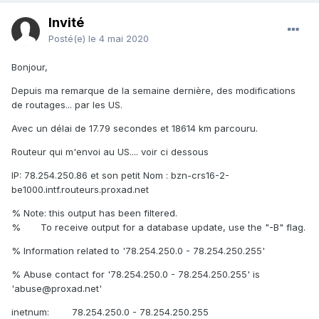
Invité
Posté(e)
le 4 mai 2020
Bonjour,
Depuis ma remarque de la semaine dernière, des modifications
de routages... par les US.
Avec un délai de 17.79 secondes et 18614 km parcouru.
Routeur qui m'envoi au US.... voir ci dessous
IP: 78.254.250.86 et son petit Nom : bzn-crs16-2-
be1000.intf.routeurs.proxad.net
% Note: this output has been filtered.
% To receive output for a database update, use the "-B" flag.
% Information related to '78.254.250.0 - 78.254.250.255'
% Abuse contact for '78.254.250.0 - 78.254.250.255' is
'abuse@proxad.net'
inetnum: 78.254.250.0 - 78.254.250.255