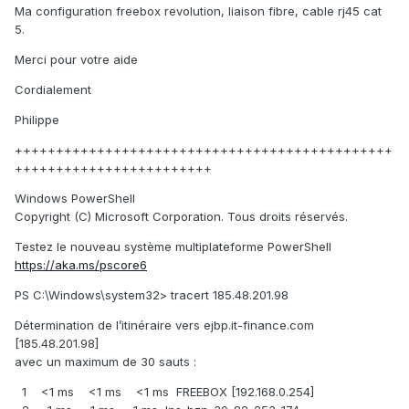
Ma configuration freebox revolution, liaison fibre, cable rj45 cat
5.
Merci pour votre aide
Cordialement
Philippe
++++++++++++++++++++++++++++++++++++++++++++++
++++++++++++++++++++++++
Windows PowerShell
Copyright (C) Microsoft Corporation. Tous droits réservés.
Testez le nouveau système multiplateforme PowerShell
https://aka.ms/pscore6
PS C:\Windows\system32> tracert 185.48.201.98
Détermination de l’itinéraire vers ejbp.it-finance.com
[185.48.201.98]
avec un maximum de 30 sauts :
1 <1 ms <1 ms <1 ms FREEBOX [192.168.0.254]