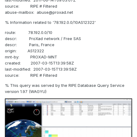
last-modified: 2011-06-14T09:03:07Z
source: RIPE # Filtered
abuse-mailbox: abuse@proxad.net
% Information related to '78.192.0.0/10AS12322'
route: 78.192.0.0/10
descr: ProXad network / Free SAS
descr: Paris, France
origin: AS12322
mnt-by: PROXAD-MNT
created: 2007-03-15T13:39:58Z
last-modified: 2007-03-15T13:39:58Z
source: RIPE # Filtered
% This query was served by the RIPE Database Query Service
version 1.97 (WAGYU)