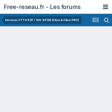
Free-reseau.fr - Les forums
Services FTTH P2P / 10G-EPON (Fibre & Fibre PRO)