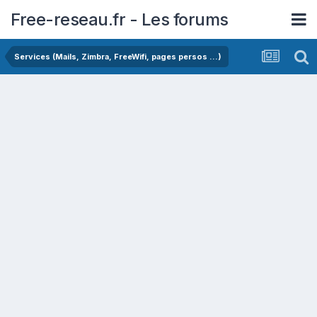
Free-reseau.fr - Les forums
Services (Mails, Zimbra, FreeWifi, pages persos ...)