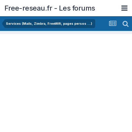
Free-reseau.fr - Les forums
Services (Mails, Zimbra, FreeWifi, pages persos ...)