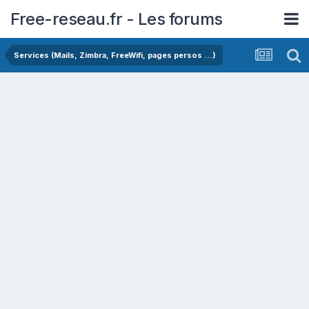
Free-reseau.fr - Les forums
Services (Mails, Zimbra, FreeWifi, pages persos ...)