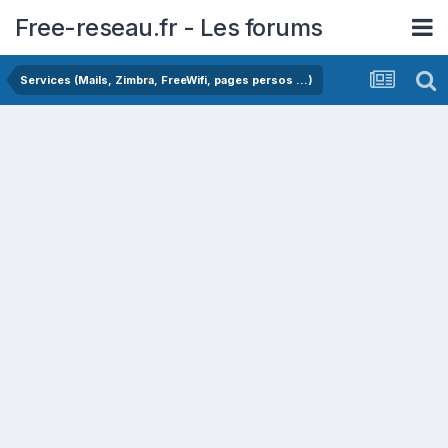
Free-reseau.fr - Les forums
Services (Mails, Zimbra, FreeWifi, pages persos ...)