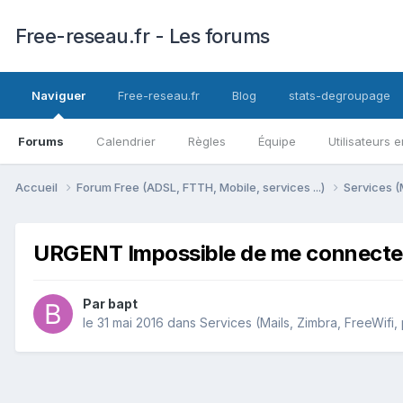
Free-reseau.fr - Les forums
Naviguer
Free-reseau.fr
Blog
stats-degroupage
Forums
Calendrier
Règles
Équipe
Utilisateurs e
Accueil
Forum Free (ADSL, FTTH, Mobile, services ...)
Services (
URGENT Impossible de me connecter 
Par
bapt
le 31 mai 2016
dans
Services (Mails, Zimbra, FreeWifi, 