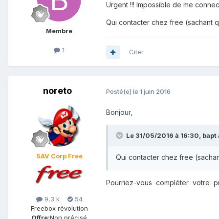
Urgent !!! Impossible de me connec
Qui contacter chez free (sachant qu
Membre
1
Citer
noreto
Posté(e)
le 1 juin 2016
Bonjour,
Le 31/05/2016 à 16:30,
bapt
SAV Corp Free
Qui contacter chez free (sachant
Pourriez-vous compléter votre pr
9,3 k
54
Freebox révolution
Offre:
Non précisé