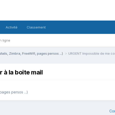
Activité
Classement
n ligne
Mails, Zimbra, FreeWifi, pages persos ...)
URGENT Impossible de me conn
à la boite mail
pages persos ...)
Co