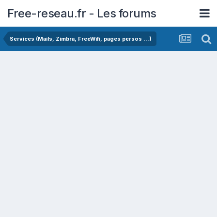
Free-reseau.fr - Les forums
Services (Mails, Zimbra, FreeWifi, pages persos ...)