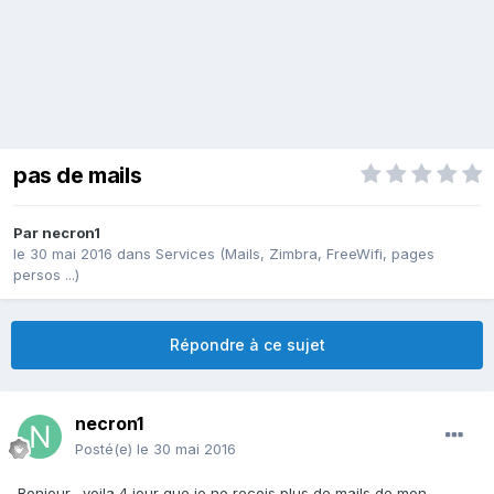
pas de mails
Par
necron1
le 30 mai 2016
dans
Services (Mails, Zimbra, FreeWifi, pages
persos ...)
Répondre à ce sujet
necron1
Posté(e)
le 30 mai 2016
Bonjour, voila 4 jour que je ne reçois plus de mails de mon