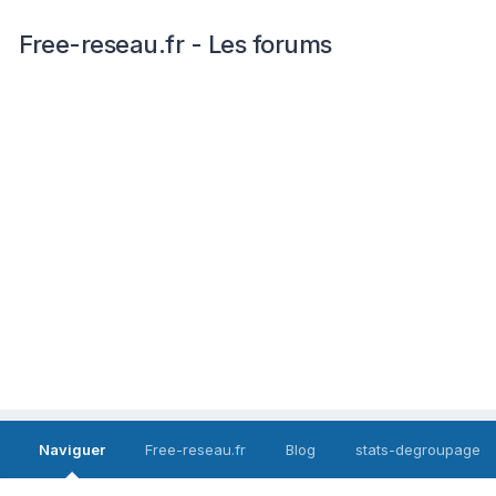
Free-reseau.fr - Les forums
Naviguer
Free-reseau.fr
Blog
stats-degroupage