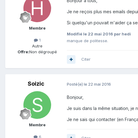
Bonjour à tous,
Je ne reçois plus mes emails depui
Si quelqu'un pouvait m'aider ça sera
Membre
Modifié
le 22 mai 2016
par hedi
1
manque de politesse.
Autre
Offre:
Non dégroupé
Citer
Soizic
Posté(e)
le 22 mai 2016
Bonjour,
Je suis dans la même situation, je 
Je ne sais qui contacter (en França
Membre
6