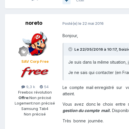
Citer
noreto
Posté(e)
le 22 mai 2016
Bonjour,
Le 22/05/2016 à 10:17,
Soizi
SAV Corp Free
Je suis dans la même situation, 
Je ne sais qui contacter (en Fra
9,3 k
54
Le compte mail enregistré sur v
Freebox révolution
atteint.
Offre:
Non précisé
Logement:
non précisé
Vous avez donc le choix entre s
Samsung Tab4
gestion du compte mail.
Disponib
Non précisé
Très bonne journée.