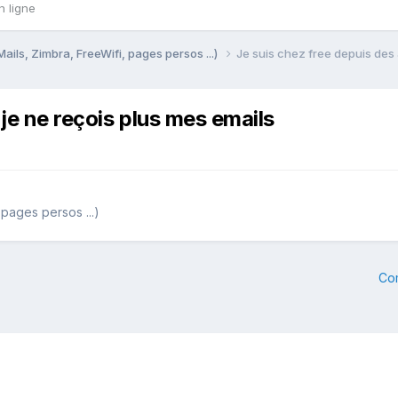
n ligne
Mails, Zimbra, FreeWifi, pages persos ...)
Je suis chez free depuis des
je ne reçois plus mes emails
 pages persos ...)
Co