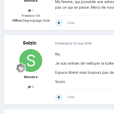
Membre
Ma femme, qui possède une adresse
pas ce qui se passe. Merci de nous
1
Freebox V4
Offre:
Dégroupage total
Citer
Soizic
Posté(e)
le 22 mai 2016
Re,
Je suis entrain de nettoyer la boît
Espace libéré mais toujours pas de
Membre
Soizic
6
Citer