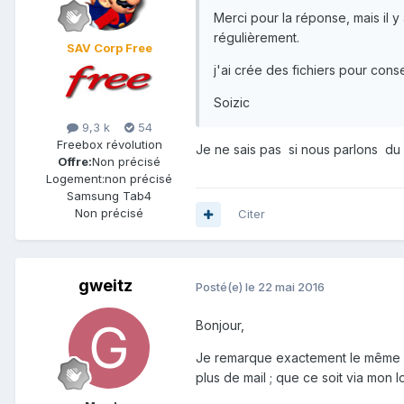
Merci pour la réponse, mais il y 
régulièrement.
SAV Corp Free
j'ai crée des fichiers pour conse
Soizic
9,3 k
54
Freebox révolution
Je ne sais pas si nous parlons du
Offre:
Non précisé
Logement:
non précisé
Samsung Tab4
Non précisé
Citer
gweitz
Posté(e)
le 22 mai 2016
Bonjour,
Je remarque exactement le même dy
plus de mail ; que ce soit via mo