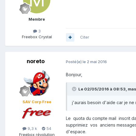
Membre
3
Freebox Crystal
Citer
noreto
Posté(e)
le 2 mai 2016
Bonjour,
Le 02/05/2016 à 08:53,
mas
SAV Corp Free
j'aurais besoin d'aide car je ne
Le quota du compte mail inscrit da
supprimiez vos anciens messages 
9,3 k
54
d'espace.
Freebox révolution