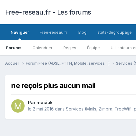
Free-reseau.fr - Les forums
Naviguer
Free-reseau.fr
Blog
stats-degroupage
Forums
Calendrier
Règles
Équipe
Utilisateurs e
Accueil
Forum Free (ADSL, FTTH, Mobile, services ...)
Services (
ne reçois plus aucun mail
Par
masiuk
le 2 mai 2016
dans
Services (Mails, Zimbra, FreeWifi, 