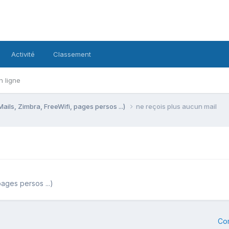
Activité
Classement
n ligne
Mails, Zimbra, FreeWifi, pages persos ...)
ne reçois plus aucun mail
pages persos ...)
Co