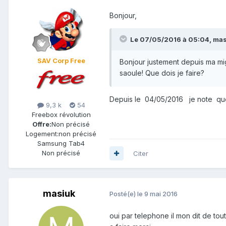
Bonjour,
Le 07/05/2016 à 05:04,
mas
SAV Corp Free
Bonjour justement depuis ma mig
saoule! Que dois je faire?
Depuis le 04/05/2016 je note qu
9,3 k
54
Freebox révolution
Offre:
Non précisé
Logement:
non précisé
Samsung Tab4
Non précisé
Citer
masiuk
Posté(e)
le 9 mai 2016
oui par telephone il mon dit de tout