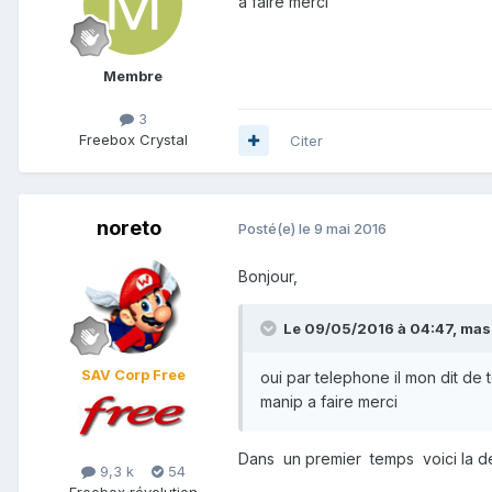
a faire merci
Membre
3
Freebox Crystal
Citer
noreto
Posté(e)
le 9 mai 2016
Bonjour,
Le 09/05/2016 à 04:47,
mas
SAV Corp Free
oui par telephone il mon dit de t
manip a faire merci
Dans un premier temps voici la dé
9,3 k
54