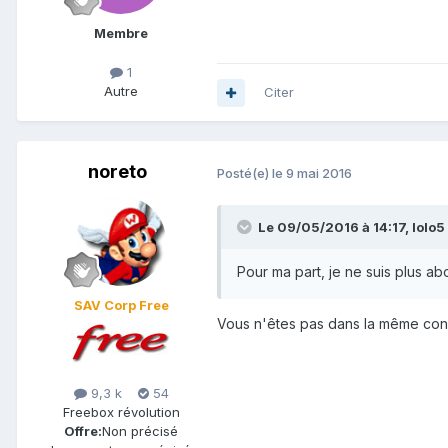
Membre
1
Autre
Citer
noreto
Posté(e)
le 9 mai 2016
Le 09/05/2016 à 14:17,
lolo5
Pour ma part, je ne suis plus ab
SAV Corp Free
Vous n'êtes pas dans la même con
9,3 k
54
Freebox révolution
Offre:
Non précisé