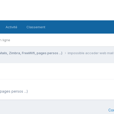
Activité
Classement
n ligne
Mails, Zimbra, FreeWifi, pages persos ...)
impossible acceder web mail
 pages persos ...)
Co