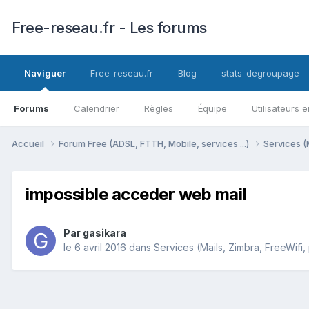
Free-reseau.fr - Les forums
Naviguer
Free-reseau.fr
Blog
stats-degroupage
Forums
Calendrier
Règles
Équipe
Utilisateurs e
Accueil
Forum Free (ADSL, FTTH, Mobile, services ...)
Services (
impossible acceder web mail
Par
gasikara
le 6 avril 2016
dans
Services (Mails, Zimbra, FreeWifi,