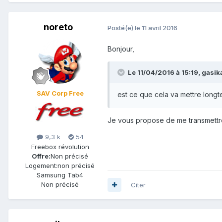
noreto
Posté(e)
le 11 avril 2016
Bonjour,
Le 11/04/2016 à 15:19,
gasik
SAV Corp Free
est ce que cela va mettre lon
Je vous propose de me transmettre
9,3 k
54
Freebox révolution
Offre:
Non précisé
Logement:
non précisé
Samsung Tab4
Non précisé
Citer