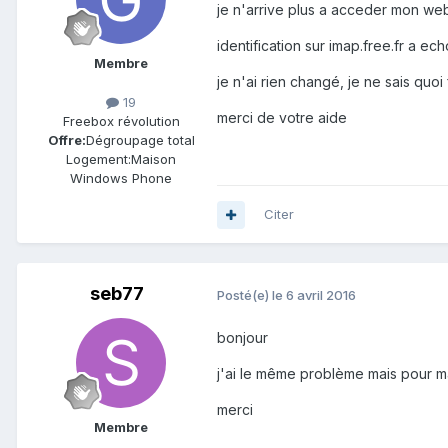
je n'arrive plus a acceder mon web
identification sur imap.free.fr a ec
Membre
je n'ai rien changé, je ne sais quoi 
19
merci de votre aide
Freebox révolution
Offre:
Dégroupage total
Logement:
Maison
Windows Phone
Citer
seb77
Posté(e)
le 6 avril 2016
bonjour
j'ai le même problème mais pour ma
merci
Membre