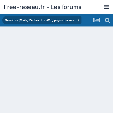
Free-reseau.fr - Les forums
Services (Mails, Zimbra, FreeWifi, pages persos ...)