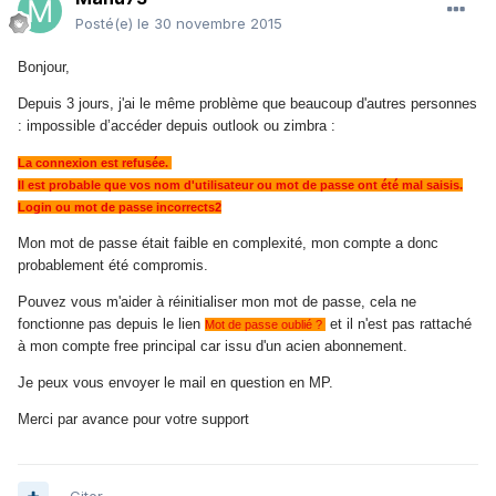
Posté(e)
le 30 novembre 2015
Bonjour,
Depuis 3 jours, j'ai le même problème que beaucoup d'autres personnes
: impossible d’accéder depuis outlook ou zimbra :
La connexion est refusée.
Il est probable que vos nom d'utilisateur ou mot de passe ont été mal saisis.
Login ou mot de passe incorrects2
Mon mot de passe était faible en complexité, mon compte a donc
probablement été compromis.
Pouvez vous m'aider à réinitialiser mon mot de passe, cela ne
fonctionne pas depuis le lien
et il n'est pas rattaché
Mot de passe oublié ?
à mon compte free principal car issu d'un acien abonnement
.
Je peux vous envoyer le mail en question en MP.
Merci par avance pour votre support