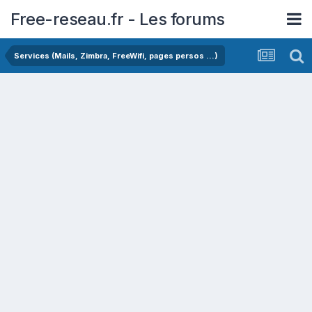
Free-reseau.fr - Les forums
Services (Mails, Zimbra, FreeWifi, pages persos ...)