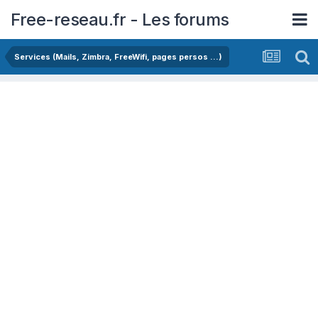
Free-reseau.fr - Les forums
Services (Mails, Zimbra, FreeWifi, pages persos ...)