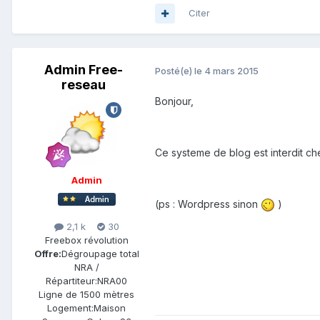
Citer
Admin Free-
Posté(e)
le 4 mars 2015
reseau
Bonjour,
Ce systeme de blog est interdit ch
Admin
(ps : Wordpress sinon
)
2,1 k
30
Freebox révolution
Offre:
Dégroupage total
NRA /
Répartiteur:
NRA00
Ligne de
1500 mètres
Logement:
Maison