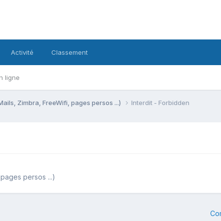
Activité
Classement
n ligne
Mails, Zimbra, FreeWifi, pages persos ...)
Interdit - Forbidden
 pages persos ...)
Co