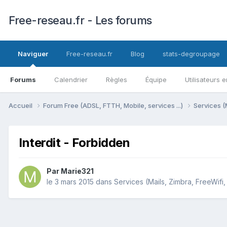
Free-reseau.fr - Les forums
Naviguer
Free-reseau.fr
Blog
stats-degroupage
Forums
Calendrier
Règles
Équipe
Utilisateurs e
Accueil
Forum Free (ADSL, FTTH, Mobile, services ...)
Services (
Interdit - Forbidden
Par
Marie321
le 3 mars 2015
dans
Services (Mails, Zimbra, FreeWifi,