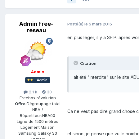
Admin Free-
Posté(e)
le 5 mars 2015
reseau
en plus leger, il y a SPIP. apres w
Citation
Admin
ait été "interdite" sur le site AD
2,1 k
30
Freebox révolution
Offre:
Dégroupage total
NRA /
Ca ne veut pas dire grand chose ca
Répartiteur:
NRA00
Ligne de
1500 mètres
Logement:
Maison
Samsung Galaxy S3
et sinon, je pense que vu le nomb
Android