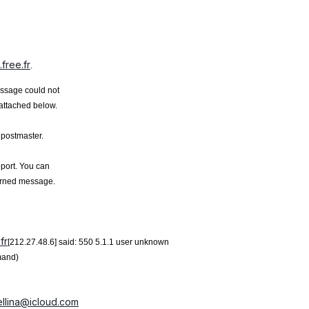
free.fr
.
message could not
 attached below.
 postmaster.
eport. You can
turned message.
fr
[212.27.48.6] said: 550 5.1.1 user unknown
mand)
ellina@icloud.com