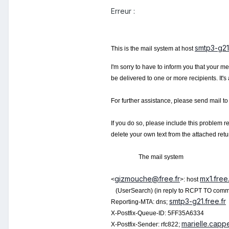
Erreur :
smtp3-g21.
This is the mail system at host
I'm sorry to have to inform you that your 
be delivered to one or more recipients. It's
For further assistance, please send mail to
If you do so, please include this problem r
delete your own text from the attached re
The mail system
gizmouche@free.fr
mx1.free.
<
>: host
(UserSearch) (in reply to RCPT TO com
smtp3-g21.free.fr
Reporting-MTA: dns;
X-Postfix-Queue-ID: 5FF35A6334
marielle.capp
X-Postfix-Sender: rfc822;