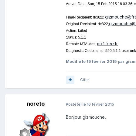
Arrival-Date: Sun, 15 Feb 2015 18:03:36 
gizmouche@fre
Final-Recipient: rfc822;
gizmouche@f
Original-Recipient: rfc822;
Action: failed
Status: 5.1.1
mx1.free.fr
Remote-MTA: dns;
Diagnostic-Code: smtp; 550 5.1.1 user u
Modifié
le 15 février 2015
par giz
Citer
noreto
Posté(e)
le 16 février 2015
Bonjour
gizmouche
,