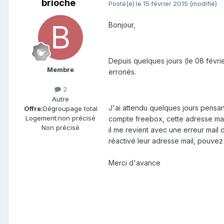
brioche
Posté(e)
le 15 février 2015
(modifié)
Bonjour,
Depuis quelques jours (le 08 févri
Membre
erronés.
2
Autre
J'ai attendu quelques jours pensant
Offre:
Dégroupage total
Logement:
non précisé
compte freebox, cette adresse mai
Non précisé
il me revient avec une erreur mail
réactivé leur adresse mail, pouvez 
Merci d'avance