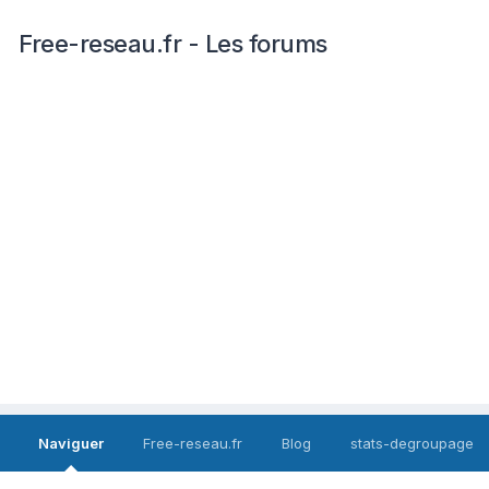
Free-reseau.fr - Les forums
Naviguer
Free-reseau.fr
Blog
stats-degroupage