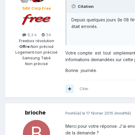
Citation
SAV Corp Free
Depuis quelques jours (le 08 fé
était erronés.
9,3 k
54
Freebox révolution
Offre:
Non précisé
Logement:
non précisé
Votre compte est tout simplement
Samsung Tab4
informations demandées sur cette
Non précisé
Bonne journée.
Citer
brioche
Posté(e)
le 17 février 2015
(modifié)
Merci pour votre réponse. J'ai env
de la demande ?