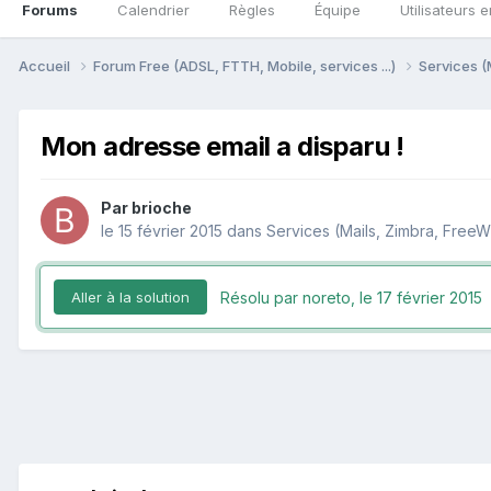
Forums
Calendrier
Règles
Équipe
Utilisateurs e
Accueil
Forum Free (ADSL, FTTH, Mobile, services ...)
Services (
Mon adresse email a disparu !
Par
brioche
le 15 février 2015
dans
Services (Mails, Zimbra, FreeWi
Résolu par noreto,
le 17 février 2015
Aller à la solution