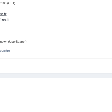
+0100 (CET)
e.fr
ree.fr
nknown (UserSearch)
mouche