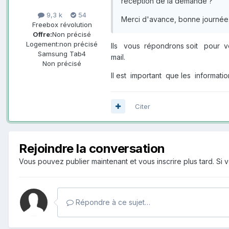
réception de la demande ?
9,3 k
54
Merci d'avance, bonne journée
Freebox révolution
Offre:
Non précisé
Logement:
non précisé
Ils vous répondrons soit pour vo
Samsung Tab4
mail.
Non précisé
Il est important que les informat
Citer
Rejoindre la conversation
Vous pouvez publier maintenant et vous inscrire plus tard. S
Répondre à ce sujet…