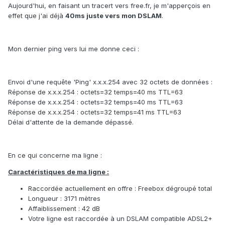
Aujourd'hui, en faisant un tracert vers free.fr, je m'apperçois en
effet que j'ai déjà
40ms juste vers mon DSLAM
.
Mon dernier ping vers lui me donne ceci :
Envoi d'une requête 'Ping' x.x.x.254 avec 32 octets de données :
Réponse de x.x.x.254 : octets=32 temps=40 ms TTL=63
Réponse de x.x.x.254 : octets=32 temps=40 ms TTL=63
Réponse de x.x.x.254 : octets=32 temps=41 ms TTL=63
Délai d'attente de la demande dépassé.
En ce qui concerne ma ligne :
Caractéristiques de ma ligne :
Raccordée actuellement en offre : Freebox dégroupé total
Longueur : 3171 mètres
Affaiblissement : 42 dB
Votre ligne est raccordée à un DSLAM compatible ADSL2+