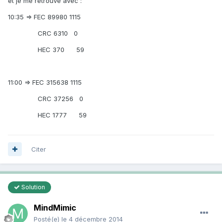
et je me retrouve avec :
10:35 => FEC 89980 1115
CRC 6310 0
HEC 370 59
11:00 => FEC 315638 1115
CRC 37256 0
HEC 1777 59
Citer
Solution
MindMimic
Posté(e)
le 4 décembre 2014