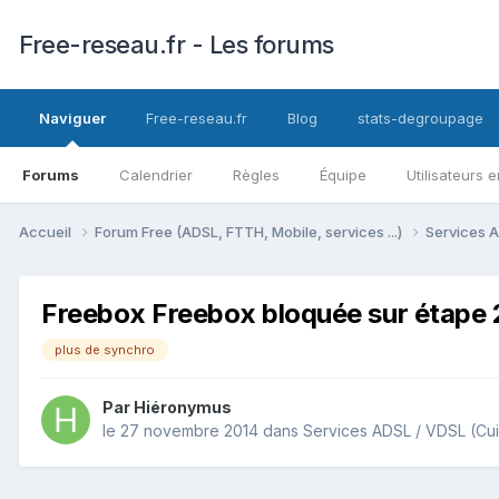
Free-reseau.fr - Les forums
Naviguer
Free-reseau.fr
Blog
stats-degroupage
Forums
Calendrier
Règles
Équipe
Utilisateurs e
Accueil
Forum Free (ADSL, FTTH, Mobile, services ...)
Services A
Freebox Freebox bloquée sur étape 2
plus de synchro
Par
Hiéronymus
le 27 novembre 2014
dans
Services ADSL / VDSL (Cui