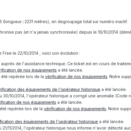
3 (longueur
:
2231 mètres
)
, en degroupage total sur numéro inactif.
hronise pas (et n'a jamais synchronisée) depuis le 16/10/2014 (démé
 Free le 22/10/2014 , voici son évolution :
t auprès de l'assistance technique. Ce ticket est en cours de traite
rification de nos équipements
a été lancée.
 été repérée lors de la
vérification de nos équipements
. Notre supp
rification des équipements de l'opérateur historique
a été lancée.
du 30/10/2014, l'opérateur historique a corrigé une anomalie (Code
ification de nos équipements
a été lancée.
 été repérée lors de la
vérification de nos équipements
. Notre supp
ification des équipements de l'opérateur historique
a été lancée.
du 21/11/2014, l'opérateur historique nous informe n'avoir détecté