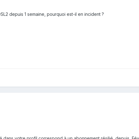
SL2 depuis 1 semaine, pourquoi est-il en incident ?
dans votre profil correspond à un abonnement résilié depuis Févr