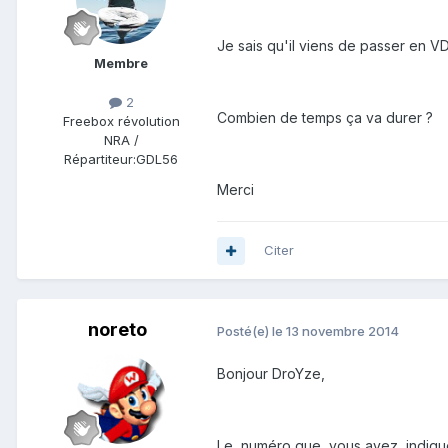
Je sais qu'il viens de passer en VD
Membre
2
Combien de temps ça va durer ?
Freebox révolution
NRA /
Répartiteur:
GDL56
Merci
Citer
noreto
Posté(e)
le 13 novembre 2014
Bonjour DroYze,
Le numéro que vous avez indiqué 