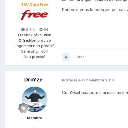
SAV Corp Free
Pourriez-vous le corriger au cas 
9,3 k
54
Freebox révolution
Offre:
Non précisé
Logement:
non précisé
Samsung Tab4
Non précisé
Citer
DroYze
Posté(e)
le 13 novembre 2014
Ce n'était pas pour moi mais un mem
Membre