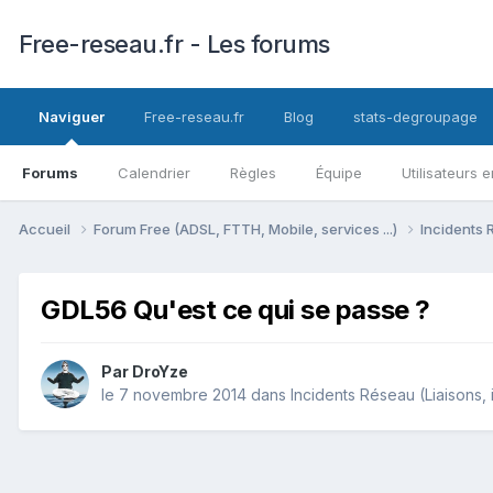
Free-reseau.fr - Les forums
Naviguer
Free-reseau.fr
Blog
stats-degroupage
Forums
Calendrier
Règles
Équipe
Utilisateurs e
Accueil
Forum Free (ADSL, FTTH, Mobile, services ...)
Incidents 
GDL56 Qu'est ce qui se passe ?
Par
DroYze
le 7 novembre 2014
dans
Incidents Réseau (Liaisons, i