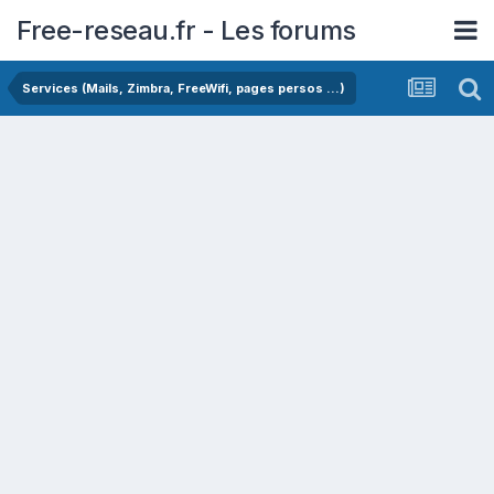
Free-reseau.fr - Les forums
Services (Mails, Zimbra, FreeWifi, pages persos ...)