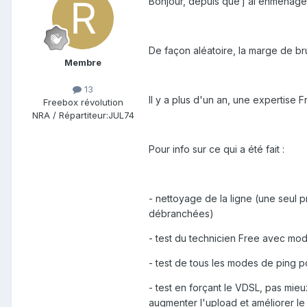
Bonjour, depuis que j'ai enménagé i
De façon aléatoire, la marge de br
Membre
13
Il y a plus d'un an, une expertise F
Freebox révolution
NRA / Répartiteur:
JUL74
Pour info sur ce qui a été fait :
- nettoyage de la ligne (une seul p
débranchées)
- test du technicien Free avec mode
- test de tous les modes de ping pou
- test en forçant le VDSL, pas mie
augmenter l'upload et améliorer le 