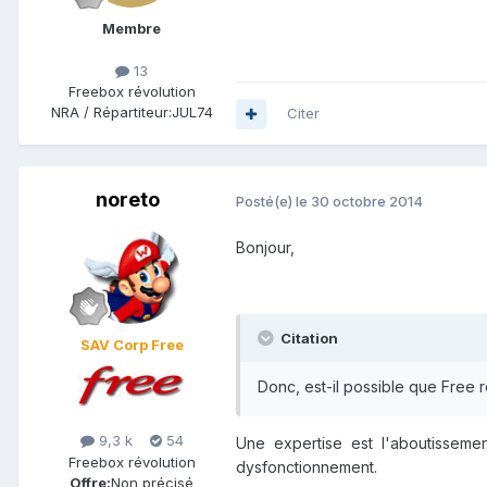
Membre
13
Freebox révolution
NRA / Répartiteur:
JUL74
Citer
noreto
Posté(e)
le 30 octobre 2014
Bonjour,
Citation
SAV Corp Free
Donc, est-il possible que Free r
9,3 k
54
Une expertise est l'aboutissemen
Freebox révolution
dysfonctionnement.
Offre:
Non précisé