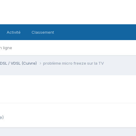
Activité
Classement
n ligne
DSL / VDSL (Cuivre)
problème micro freeze sur la TV
e)