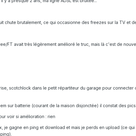
l y a presque 2 ans, ma ligne ADSL est bruitée...
uit chute brutalement, ce qui occasionne des freezes sur la TV et 
ree/FT avait très légèrement amélioré le truc, mais là c'est de nouve
rise, scotchlock dans le petit répartiteur du garage pour connecter 
m sur batterie (courant de la maison disjonctée) il constat des pics
r voir si amélioration : rien
ux, je gagne en ping et download et mais je perds en upload (ce qui
ping).