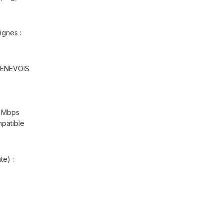
ignes :
 GENEVOIS
1 Mbps
patible
te) :