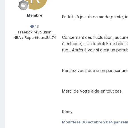
Membre
En fait, là je suis en mode patate,
13
Freebox révolution
Concernant ces fluctuation, aucun
NRA / Répartiteur:
JUL74
électrique)... Un tech iti Free bie
rue... Après à voir si c'est un pert
Pensez vous que si on part sur un
Merci de votre aide en tout cas.
Rémy
Modifié
le 30 octobre 2014
par re