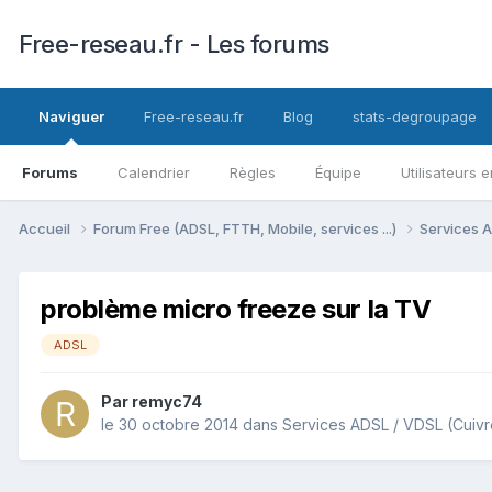
Free-reseau.fr - Les forums
Naviguer
Free-reseau.fr
Blog
stats-degroupage
Forums
Calendrier
Règles
Équipe
Utilisateurs e
Accueil
Forum Free (ADSL, FTTH, Mobile, services ...)
Services A
problème micro freeze sur la TV
ADSL
Par
remyc74
le 30 octobre 2014
dans
Services ADSL / VDSL (Cuivr