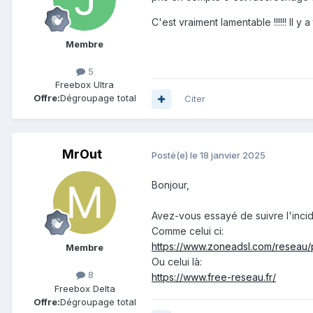
C'est vraiment lamentable !!!!!! Il y
Membre
5
Freebox Ultra
Offre:
Dégroupage total
Citer
MrOut
Posté(e)
le 18 janvier 2025
Bonjour,
Avez-vous essayé de suivre l'incide
Comme celui ci:
https://www.zoneadsl.com/reseau/
Membre
Ou celui là:
8
https://www.free-reseau.fr/
Freebox Delta
Offre:
Dégroupage total