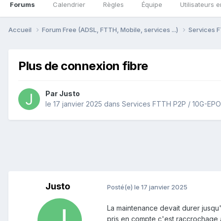
Forums
Calendrier
Règles
Équipe
Utilisateurs e
Accueil
Forum Free (ADSL, FTTH, Mobile, services ...)
Services F
Plus de connexion fibre
Par
Justo
le 17 janvier 2025
dans
Services FTTH P2P / 10G-EPON
Justo
Posté(e)
le 17 janvier 2025
La maintenance devait durer jusqu'a
pris en compte c'est raccrochage à