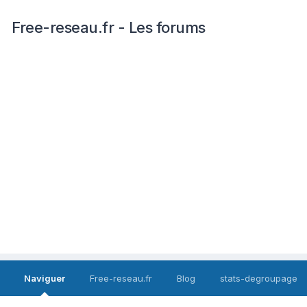
Free-reseau.fr - Les forums
Naviguer
Free-reseau.fr
Blog
stats-degroupage