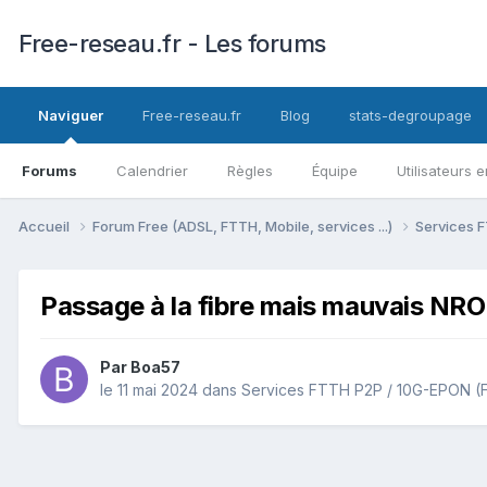
Free-reseau.fr - Les forums
Naviguer
Free-reseau.fr
Blog
stats-degroupage
Forums
Calendrier
Règles
Équipe
Utilisateurs e
Accueil
Forum Free (ADSL, FTTH, Mobile, services ...)
Services F
Passage à la fibre mais mauvais NRO
Par
Boa57
le 11 mai 2024
dans
Services FTTH P2P / 10G-EPON (F