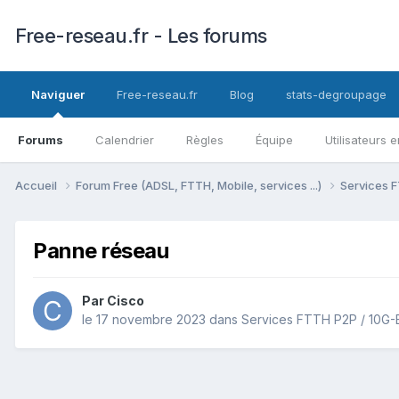
Free-reseau.fr - Les forums
Naviguer
Free-reseau.fr
Blog
stats-degroupage
Forums
Calendrier
Règles
Équipe
Utilisateurs e
Accueil
Forum Free (ADSL, FTTH, Mobile, services ...)
Services F
Panne réseau
Par
Cisco
le 17 novembre 2023
dans
Services FTTH P2P / 10G-