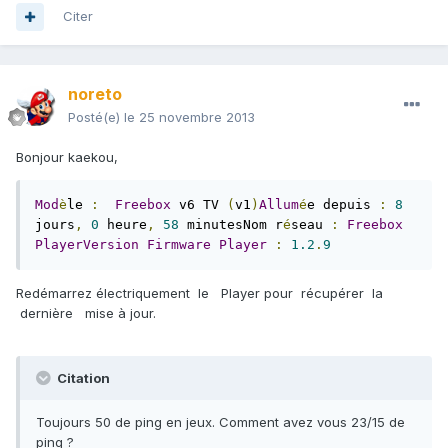
Citer
noreto
Posté(e)
le 25 novembre 2013
Bonjour kaekou,
Mod
è
le 
:
Freebox
 v6 TV 
(
v1
)
Allum
é
e depuis 
:
8
jours
,
0
 heure
,
58
 minutesNom r
é
seau 
:
Freebox
PlayerVersion
Firmware
Player
:
1.2
.
9
Redémarrez électriquement le Player pour récupérer la
dernière mise à jour.
Citation
Toujours 50 de ping en jeux. Comment avez vous 23/15 de
ping ?