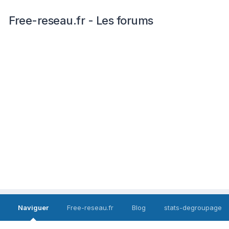
Free-reseau.fr - Les forums
Naviguer
Free-reseau.fr
Blog
stats-degroupage