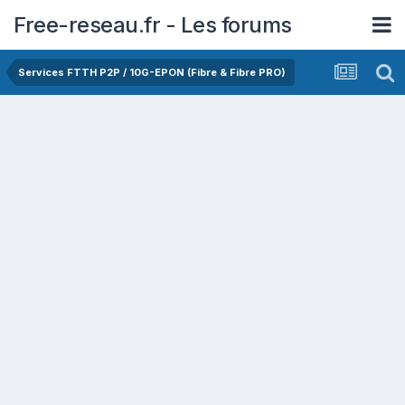
Free-reseau.fr - Les forums
Services FTTH P2P / 10G-EPON (Fibre & Fibre PRO)