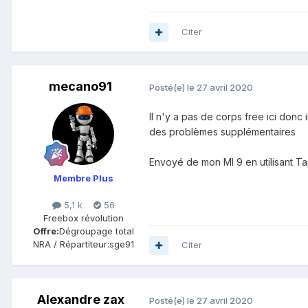
Citer
mecano91
Posté(e)
le 27 avril 2020
Il n'y a pas de corps free ici don
des problèmes supplémentaires
Envoyé de mon MI 9 en utilisant Ta
Membre Plus
5,1 k
56
Freebox révolution
Offre:
Dégroupage total
NRA / Répartiteur:
sge91
Citer
Alexandre zax
Posté(e)
le 27 avril 2020