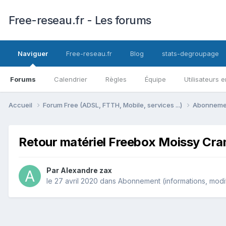
Free-reseau.fr - Les forums
Naviguer
Free-reseau.fr
Blog
stats-degroupage
Forums
Calendrier
Règles
Équipe
Utilisateurs e
Accueil
Forum Free (ADSL, FTTH, Mobile, services ...)
Abonnement
Retour matériel Freebox Moissy Cra
Par
Alexandre zax
le 27 avril 2020
dans
Abonnement (informations, modifi