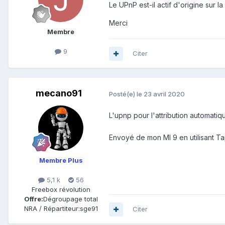
Le UPnP est-il actif d'origine sur la
Merci
Membre
9
Citer
mecano91
Posté(e)
le 23 avril 2020
L'upnp pour l'attribution automati
Envoyé de mon MI 9 en utilisant Ta
Membre Plus
5,1 k
56
Freebox révolution
Offre:
Dégroupage total
NRA / Répartiteur:
sge91
Citer