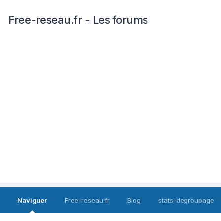
Free-reseau.fr - Les forums
Naviguer
Free-reseau.fr
Blog
stats-degroupage