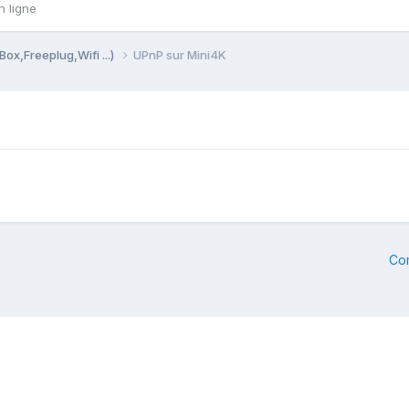
n ligne
Box,Freeplug,Wifi ...)
UPnP sur Mini4K
Co