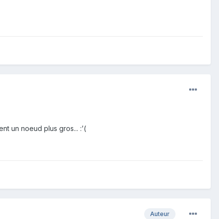
nt un noeud plus gros...
:’(
Auteur