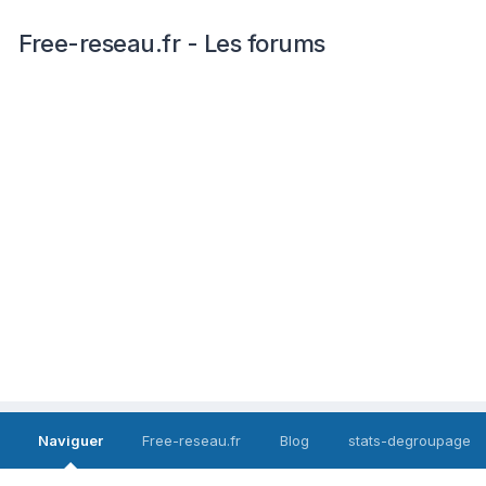
Free-reseau.fr - Les forums
Naviguer
Free-reseau.fr
Blog
stats-degroupage