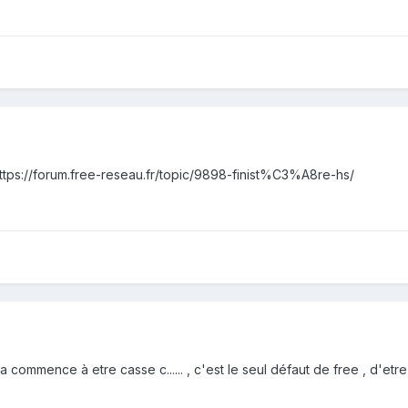
 https://forum.free-reseau.fr/topic/9898-finist%C3%A8re-hs/
ça commence à etre casse c...... , c'est le seul défaut de free , d'e