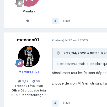
Membre
1
Citer
mecano91
Posté(e)
le 27 avril 2020
Le 27/04/2020 à 08:35,
Re
c'est revenu, mais c'est clair q
Membre Plus
Absolument tout les fai sont dépen
5,1 k
56
Envoyé de mon MI 9 en utilisant Ta
Freebox révolution
Offre:
Dégroupage total
NRA / Répartiteur:
sge91
Citer