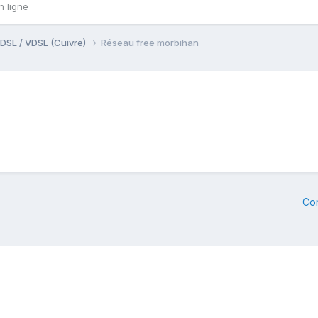
n ligne
DSL / VDSL (Cuivre)
Réseau free morbihan
Co