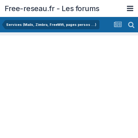
Free-reseau.fr - Les forums
Services (Mails, Zimbra, FreeWifi, pages persos ...)