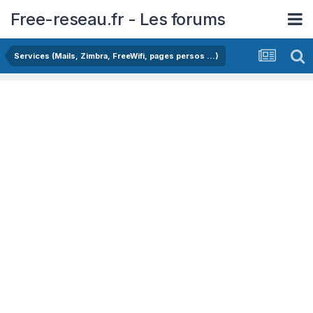
Free-reseau.fr - Les forums
Services (Mails, Zimbra, FreeWifi, pages persos ...)