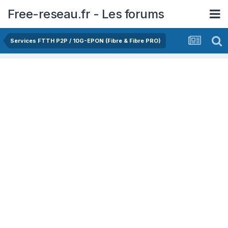
Free-reseau.fr - Les forums
Services FTTH P2P / 10G-EPON (Fibre & Fibre PRO)