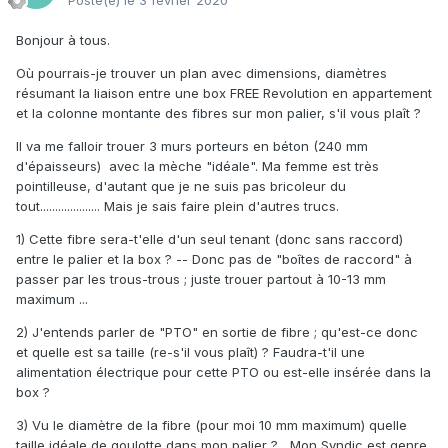
Posté(e)
le 3 février 2020
Bonjour à tous.
Où pourrais-je trouver un plan avec dimensions, diamètres
résumant la liaison entre une box FREE Revolution en appartement
et la colonne montante des fibres sur mon palier, s'il vous plaît ?
Il va me falloir trouer 3 murs porteurs en béton (240 mm
d'épaisseurs) avec la mèche "idéale". Ma femme est très
pointilleuse, d'autant que je ne suis pas bricoleur du
tout.................... Mais je sais faire plein d'autres trucs.
1) Cette fibre sera-t'elle d'un seul tenant (donc sans raccord)
entre le palier et la box ? -- Donc pas de "boîtes de raccord" à
passer par les trous-trous ; juste trouer partout à 10-13 mm
maximum ...
2) J'entends parler de "PTO" en sortie de fibre ; qu'est-ce donc
et quelle est sa taille (re-s'il vous plaît) ? Faudra-t'il une
alimentation électrique pour cette PTO ou est-elle insérée dans la
box ?
3) Vu le diamètre de la fibre (pour moi 10 mm maximum) quelle
taille idéale de goulotte dans mon palier ? Mon Syndic est genre