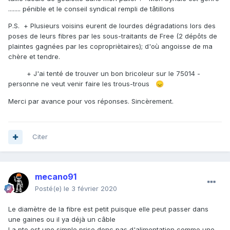
........ pénible et le conseil syndical rempli de tâtillons
P.S. + Plusieurs voisins eurent de lourdes dégradations lors des
poses de leurs fibres par les sous-traitants de Free (2 dépôts de
plaintes gagnées par les copropriètaires); d'où angoisse de ma
chère et tendre.
+ J'ai tenté de trouver un bon bricoleur sur le 75014 -
personne ne veut venir faire les trous-trous
😞
Merci par avance pour vos réponses. Sincèrement.
Citer
mecano91
Posté(e)
le 3 février 2020
Le diamètre de la fibre est petit puisque elle peut passer dans
une gaines ou il ya déjà un câble
La pto est une simple prise donc pas d'alimentation comme une