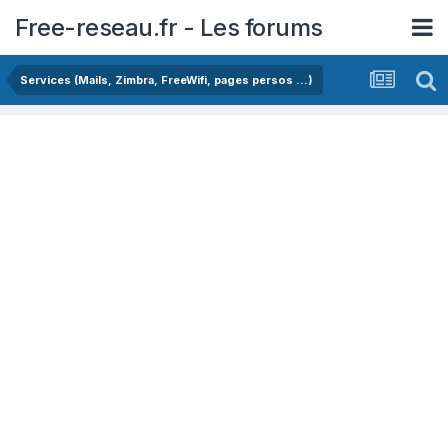
Free-reseau.fr - Les forums
Services (Mails, Zimbra, FreeWifi, pages persos ...)