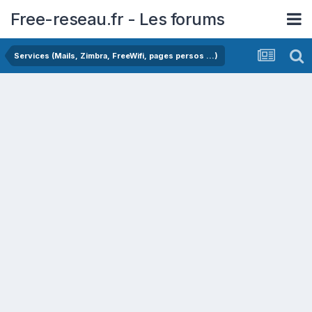
Free-reseau.fr - Les forums
Services (Mails, Zimbra, FreeWifi, pages persos ...)