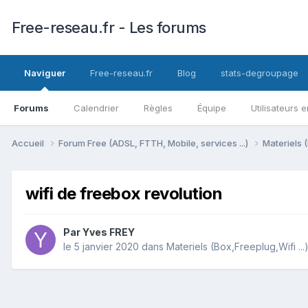
Free-reseau.fr - Les forums
Naviguer
Free-reseau.fr
Blog
stats-degroupage
Forums
Calendrier
Règles
Équipe
Utilisateurs e
Accueil
Forum Free (ADSL, FTTH, Mobile, services ...)
Materiels (
wifi de freebox revolution
Par
Yves FREY
le 5 janvier 2020
dans
Materiels (Box,Freeplug,Wifi ...