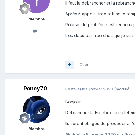
Il faut la debrancher et la rebranc
Après 5 appels free refuse le remp
Membre
Pourtant le problème est reconnu pa
1
très déçu par free chez qui je suis
Citer
Poney70
Posté(e)
le 5 janvier 2020
(modifié)
Bonjour,
Débrancher la Freebox complètement
Ils seront obligés de procéder à l
Membre
Modifié
le 5 janvier 2020
par Pon