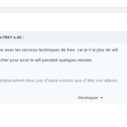
s FREY
a dit :
e avec les services techniques de free car je n'ai plus de wifi
ancher pour avoir le wifi pendant quelques minutes
emplacement donc pas d'autre solution que d'aller voir ailleurs
 par les conseillers que j'ai eu en ligne
Développer
uis client depuis longtemps