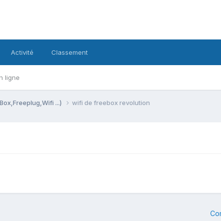
Activité
Classement
n ligne
Box,Freeplug,Wifi ...)
wifi de freebox revolution
)
Co