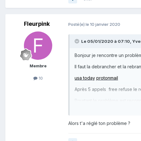
Fleurpink
Posté(e)
le 10 janvier 2020
Le 05/01/2020 à 07:10,
Yve
Bonjour je rencontre un problèm
Membre
Il faut la debrancher et la rebr
usa today
protonmail
10
Après 5 appels free refuse le r
Pourtant le problème est reconnu
très déçu par free chez qui je s
Alors t'a réglé ton problème ?