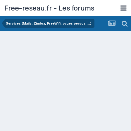
Free-reseau.fr - Les forums
Services (Mails, Zimbra, FreeWifi, pages persos ...)