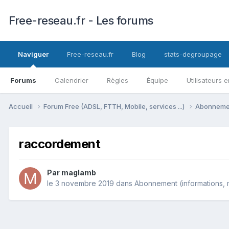
Free-reseau.fr - Les forums
Naviguer
Free-reseau.fr
Blog
stats-degroupage
Forums
Calendrier
Règles
Équipe
Utilisateurs e
Accueil
Forum Free (ADSL, FTTH, Mobile, services ...)
Abonnement
raccordement
Par
maglamb
le 3 novembre 2019
dans
Abonnement (informations, mo