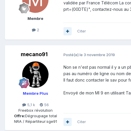
validée par France Télécom La co
prt=(00DTE)", contactez-nous au 32
Membre
2
Citer
mecano91
Posté(e)
le 3 novembre 2019
Non se n'est pas normal il y a un 
pas au numéro de ligne ou nom de 
Il faut donc contacter le sav pour 
Envoyé de mon MI 9 en utilisant Ta
Membre Plus
5,1 k
56
Freebox révolution
Offre:
Dégroupage total
NRA / Répartiteur:
sge91
Citer